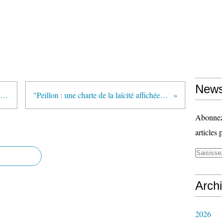
News
"Peillon : Pas de nouveaux programmes avant la rentrée 2015" (Café pédagogique)
"Peillon : une charte de la laïcité affichée dans les écoles fin septembre" (AFP via VousNousIls.fr)
Abonnez-
articles 
Arch
2026