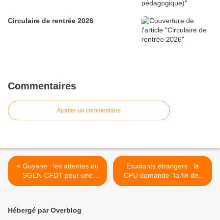
Circulaire de rentrée 2026
Commentaires
Ajouter un commentaire
< Guyane : les attentes du
Etudiants étrangers : la
SGEN-CFDT pour une
CPU demande "la fin des
académie sous haute
mesures vexatoires" (AFP
qualité éducative
via VousNousIls.fr) >
Hébergé par Overblog