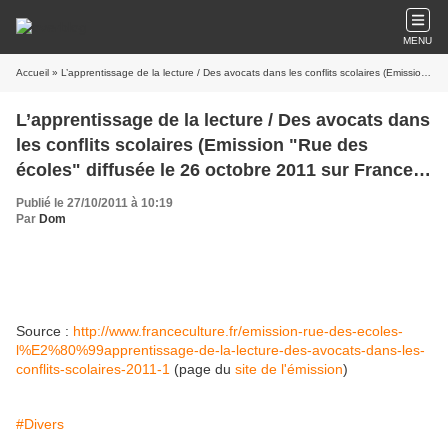
MENU
Accueil
» L’apprentissage de la lecture / Des avocats dans les conflits scolaires (Emission "Rue des écoles" diffusée le 26 octobre 2011 sur France Culture)
L’apprentissage de la lecture / Des avocats dans
les conflits scolaires (Emission "Rue des
écoles" diffusée le 26 octobre 2011 sur France
Culture)
Publié le 27/10/2011 à 10:19
Par
Dom
Source :
http://www.franceculture.fr/emission-rue-des-ecoles-
l%E2%80%99apprentissage-de-la-lecture-des-avocats-dans-les-
conflits-scolaires-2011-1
(page du
site de l'émission
)
#Divers