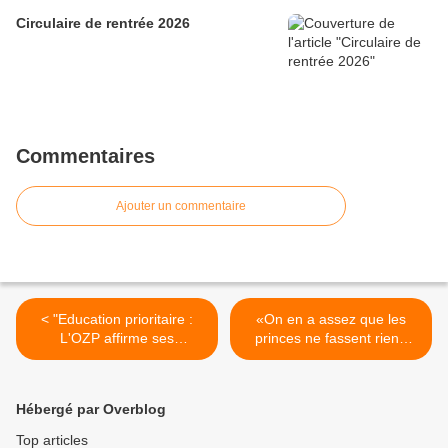
Circulaire de rentrée 2026
Commentaires
Ajouter un commentaire
< "Education prioritaire :
«On en a assez que les
L'OZP affirme ses
princes ne fassent rien»
revendications" (Café
(liberation.fr) >
pédagogique)
Hébergé par Overblog
Top articles