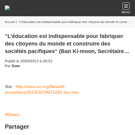
MENU
Accueil
» "L’éducation est indispensable pour fabriquer des citoyens du monde et construire des sociétés pacifiques" (Ban Ki-moon, Secrétaire général de l’ONU)
"L’éducation est indispensable pour fabriquer
des citoyens du monde et construire des
sociétés pacifiques" (Ban Ki-moon, Secrétaire
général de l’ONU)
Publié le 20/09/2013 à 09:53
Par
Dom
Voir :
http://www.un.org/News/fr-
press/docs/2013/SGSM15283.doc.htm
#Divers
Partager