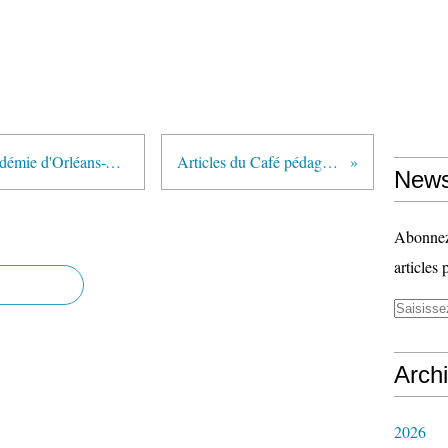
"Suicides d'enseignants dans l'académie d'Orléans-Tours : les syndicats interpellent le ministre" (AFP via VousNousIls.fr)
Articles du Café pédagogique sur le décrochage scolaire (2)
News
Abonnez-
articles 
Arch
2026