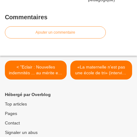
Commentaires
Ajouter un commentaire
< "Eclair : Nouvelles
«La maternelle n'est pas
indemnités ... au mérite et à
une école de tri» (interview
la tête du client !" (article
de Sébastien Sihr du
publié sur le site du SNipp-
SNUipp-FSU publiée sur le
FSU 67)
site du journal Libération) >
Hébergé par Overblog
Top articles
Pages
Contact
Signaler un abus