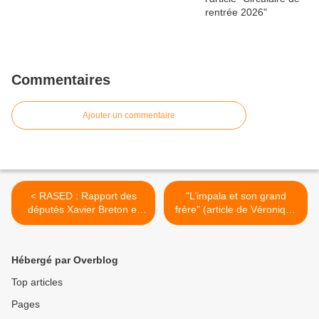
Commentaires
Ajouter un commentaire
< RASED : Rapport des
"L’impala et son grand
députés Xavier Breton et
frère" (article de Véronique
Gérard Gaudron sur la
Decker publié sur le blog
partie "enseignement
"Interro Ecrite" de Luc
scolaire" du projet de loi de
Cédelle) >
Hébergé par Overblog
finances 2012
Top articles
Pages