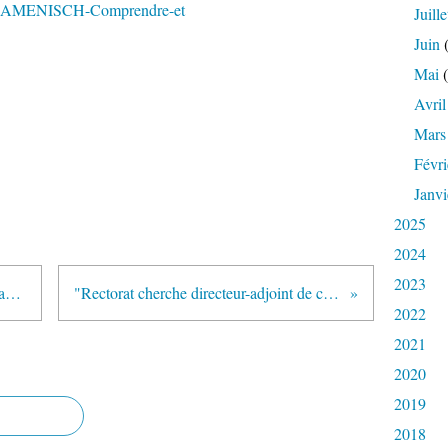
e-CAMENISCH-Comprendre-et
Juille
Juin
(
Mai
(
Avril
Mars
Févri
Janvi
2025
2024
2023
"Budget : la voie pro sacrifiée !" (article publié sur le site du SE-UNSA le 4 novembre 2011)
"Rectorat cherche directeur-adjoint de collège pour quartier en voie de ghettoïsation..." (libetoulouse.fr)
2022
2021
2020
2019
2018