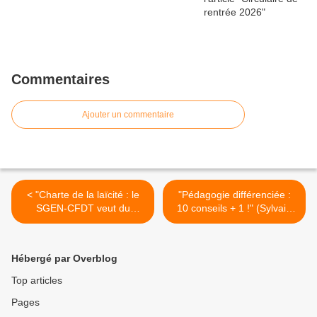
Commentaires
Ajouter un commentaire
< "Charte de la laïcité : le
"Pédagogie différenciée :
SGEN-CFDT veut du
10 conseils + 1 !" (Sylvain
concret" (Communiqué de
Grandserre - Café
presse)
pédagogique) >
Hébergé par Overblog
Top articles
Pages