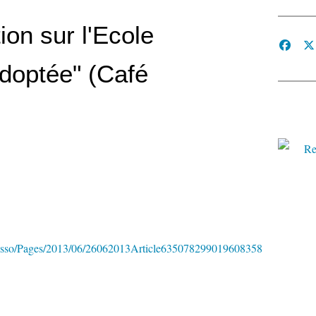
tion sur l'Ecole
adoptée" (Café
resso/Pages/2013/06/26062013Article635078299019608358