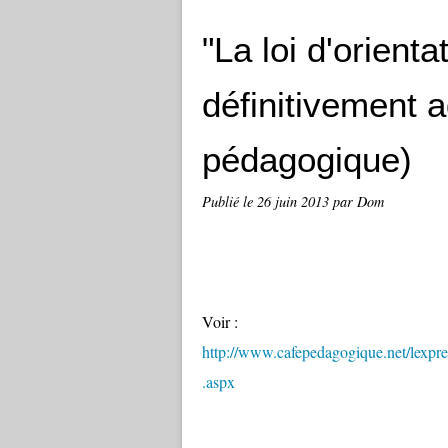
"La loi d'orienta
définitivement 
pédagogique)
Publié le
26 juin 2013
par Dom
Voir :
http://www.cafepedagogique.net/lexp
.aspx