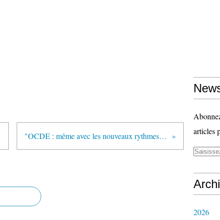
News
Abonnez-
articles 
"OCDE : même avec les nouveaux rythmes scolaires, la France reste mauvaise élève" (France Info)
Arch
2026