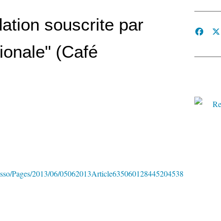
dation souscrite par
ionale" (Café
resso/Pages/2013/06/05062013Article635060128445204538