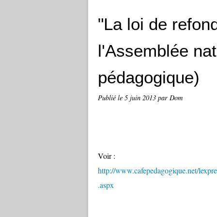
"La loi de refon
l'Assemblée nat
pédagogique)
Publié le
5 juin 2013
par Dom
Voir :
http://www.cafepedagogique.net/lexp
.aspx