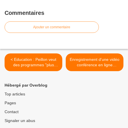
Commentaires
Ajouter un commentaire
< Education : Peillon veut
Enregistrement d'une vidéo
des programmes "plus
conférence en ligne
efficaces" (reportage vidéo
concernant les rythmes
et article - lci.tf1.fr)
scolaires organisée par la
FCPE le 9 octobre 2013 >
Hébergé par Overblog
Top articles
Pages
Contact
Signaler un abus