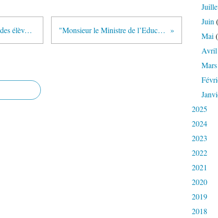
Juille
Juin
(
"La réduction du temps de travail des élèves est un formidable gâchis" (Antoire Prost - lemonde.fr)
"Monsieur le Ministre de l’Education…" (Gabriel Cohn-Bendit liberation.fr)
Mai
(
Avril
Mars
Févri
Janvi
2025
2024
2023
2022
2021
2020
2019
2018