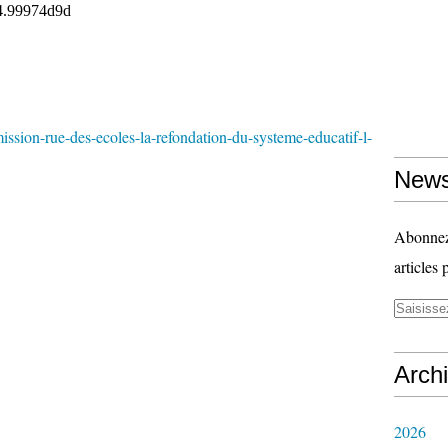
ission-rue-des-ecoles-la-refondation-du-systeme-educatif-l-
News
Abonnez-
articles 
Arch
2026