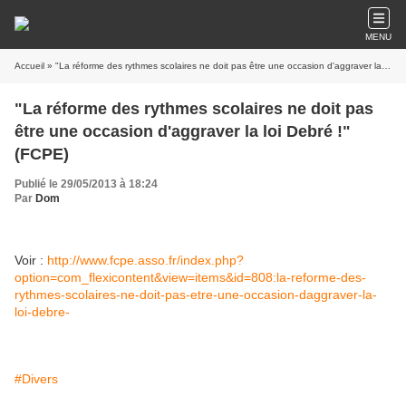
MENU
Accueil
» "La réforme des rythmes scolaires ne doit pas être une occasion d'aggraver la loi Debré !" (FCPE)
"La réforme des rythmes scolaires ne doit pas
être une occasion d'aggraver la loi Debré !"
(FCPE)
Publié le 29/05/2013 à 18:24
Par
Dom
Voir :
http://www.fcpe.asso.fr/index.php?
option=com_flexicontent&view=items&id=808:la-reforme-des-
rythmes-scolaires-ne-doit-pas-etre-une-occasion-daggraver-la-
loi-debre-
#Divers