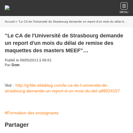
MENU
Accueil
» "Le CA de l'Université de Strasbourg demande un report d'un mois du délai de remise des maquettes des masters MEEF" (grfde.eklablog.com)
"Le CA de l'Université de Strasbourg demande
un report d'un mois du délai de remise des
maquettes des masters MEEF"
(grfde.eklablog.com)
Publié le 09/05/2013 à 08:01
Par
Dom
Voir :
http://grfde.eklablog.com/le-ca-de-l-universite-de-
strasbourg-demande-un-report-d-un-mois-du-del-a88024157
#Formation des enseignants
Partager