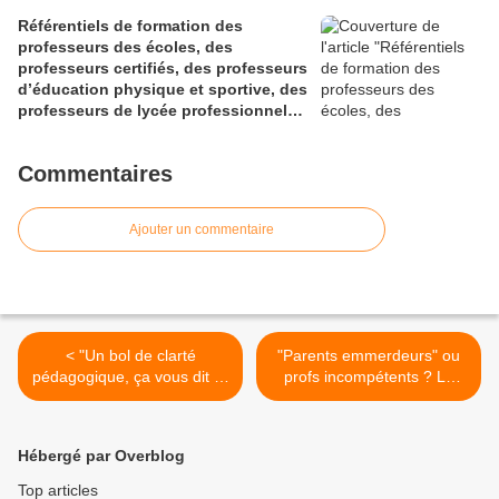
Référentiels de formation des
professeurs des écoles, des
professeurs certifiés, des professeurs
d’éducation physique et sportive, des
professeurs de lycée professionnel
des sections générales et de
certaines sections professionnelles,
Commentaires
et des conseillers principaux
d’éducation (Bulletin officiel spécial
n° 1 du 28 mai 2026)
Ajouter un commentaire
< "Un bol de clarté
"Parents emmerdeurs" ou
pédagogique, ça vous dit ?"
profs incompétents ? Le
(article du blog "A l'école,
populisme éducatif à
les loustics...")
l'oeuvre (article du blog
"Journal d'école") >
Hébergé par Overblog
Top articles