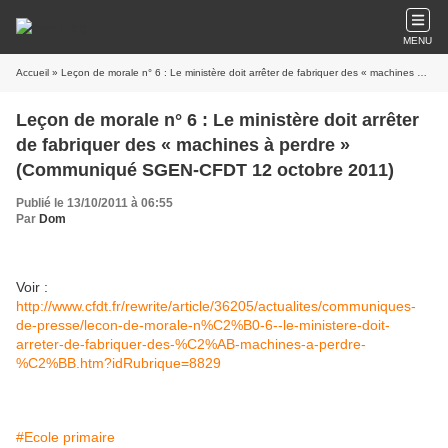
MENU
Accueil
» Leçon de morale n° 6 : Le ministère doit arrêter de fabriquer des « machines à perdre » (Communiqué SGEN-CFDT 12 octobre 2011)
Leçon de morale n° 6 : Le ministère doit arrêter
de fabriquer des « machines à perdre »
(Communiqué SGEN-CFDT 12 octobre 2011)
Publié le 13/10/2011 à 06:55
Par
Dom
Voir :
http://www.cfdt.fr/rewrite/article/36205/actualites/communiques-
de-presse/lecon-de-morale-n%C2%B0-6--le-ministere-doit-
arreter-de-fabriquer-des-%C2%AB-machines-a-perdre-
%C2%BB.htm?idRubrique=8829
#Ecole primaire