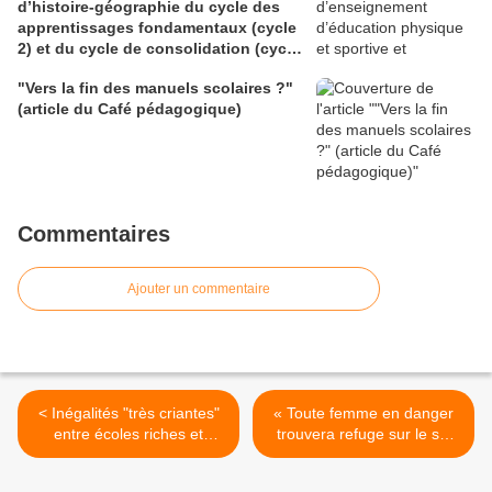
d’histoire-géographie du cycle des
apprentissages fondamentaux (cycle
2) et du cycle de consolidation (cycle
3) (BO du 28 mai 2026)
"Vers la fin des manuels scolaires ?"
(article du Café pédagogique)
Commentaires
Ajouter un commentaire
< Inégalités "très criantes"
« Toute femme en danger
entre écoles riches et
trouvera refuge sur le sol
écoles pauvres (enquête)
français » disait-il....
(AFP via VousNousIls.fr)
(Rubrique hebdomadaire