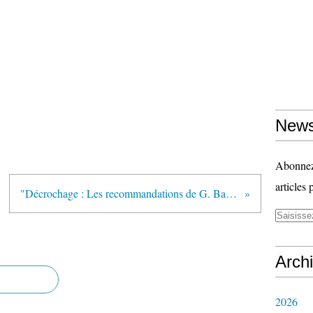
News
Abonnez-
articles 
"Décrochage : Les recommandations de G. Balas" (Café pédagogique)
Arch
2026