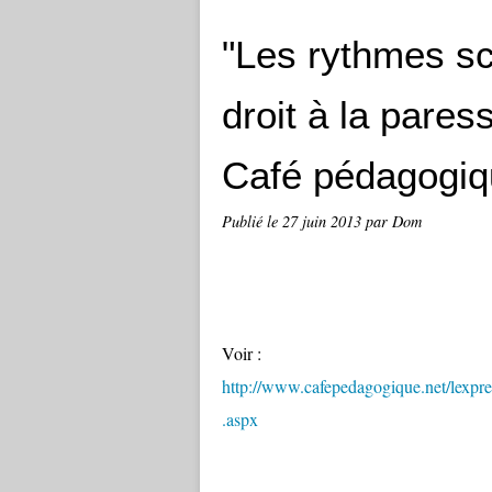
"Les rythmes sco
droit à la pare
Café pédagogiq
Publié le
27 juin 2013
par Dom
Voir :
http://www.cafepedagogique.net/lexp
.aspx