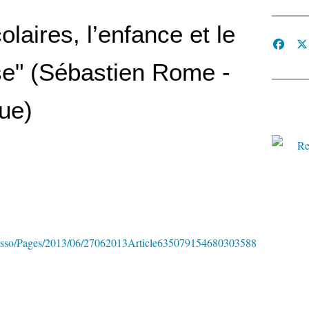
laires, l’enfance et le
sse" (Sébastien Rome -
ue)
resso/Pages/2013/06/27062013Article635079154680303588