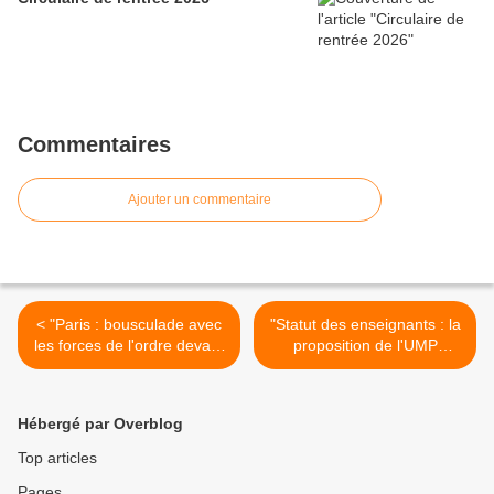
Commentaires
Ajouter un commentaire
< "Paris : bousculade avec
"Statut des enseignants : la
les forces de l'ordre devant
proposition de l'UMP
un lycée bloqué par des
inquiète les syndicats" (AFP
élèves" (AFP via
via VousNousIls.fr) >
VousNousIls.fr)
Hébergé par Overblog
Top articles
Pages