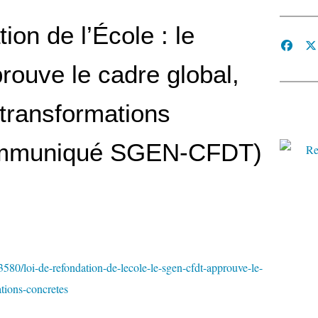
ion de l’École : le
ouve le cadre global,
 transformations
ommuniqué SGEN-CFDT)
580/loi-de-refondation-de-lecole-le-sgen-cfdt-approuve-le-
ations-concretes