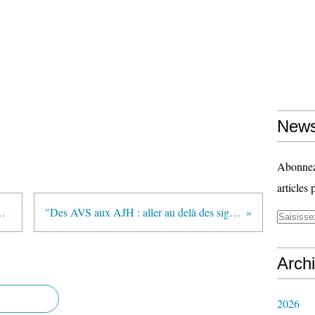
News
Abonnez-
articles 
ses profs et ses élèves !" (Communiqué SGEN-CFDT)
"Des AVS aux AJH : aller au delà des sigles dans l'accompagnement des élèves handicapés" (Communbiqué SGEN-CFDT)
Arch
2026