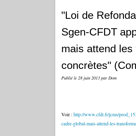
"Loi de Refondat
Sgen-CFDT appr
mais attend les
concrètes" (C
Publié le
28 juin 2013
par Dom
Voir :
http://www.cfdt.fr/jcms/prod_153
cadre-global-mais-attend-les-transform