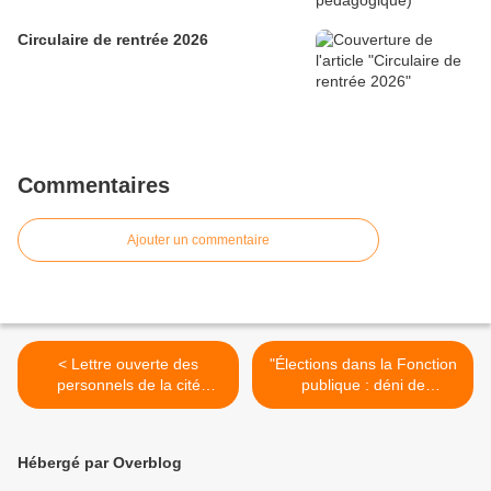
Circulaire de rentrée 2026
Commentaires
Ajouter un commentaire
< Lettre ouverte des
"Élections dans la Fonction
personnels de la cité
publique : déni de
scolaire Jean Moulin,
démocratie sociale !"
Béziers au Recteur de
(Communiqué FSU 20
l’académie de Montpellier
octobre 2011) >
Hébergé par Overblog
(Source : site du SGEN-
CFDT Midi-Pyrénées)