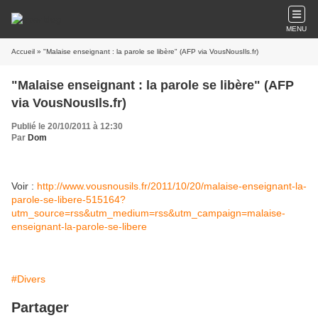
MENU
Accueil
» "Malaise enseignant : la parole se libère" (AFP via VousNousIls.fr)
"Malaise enseignant : la parole se libère" (AFP
via VousNousIls.fr)
Publié le 20/10/2011 à 12:30
Par
Dom
Voir :
http://www.vousnousils.fr/2011/10/20/malaise-enseignant-la-
parole-se-libere-515164?
utm_source=rss&utm_medium=rss&utm_campaign=malaise-
enseignant-la-parole-se-libere
#Divers
Partager