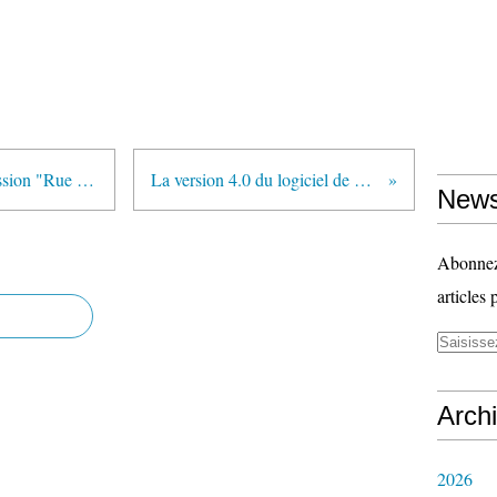
"S’éduquer hors de l’école" (Emission "Rue des écoles" diffusée sur France Culture le 23 novembre 2011)
La version 4.0 du logiciel de géométrie dynamique GeoGebra est en ligne
News
Abonnez-
articles 
Arch
2026