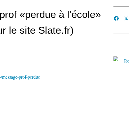
rof «perdue à l'école»
r le site Slate.fr)
33/message-prof-perdue