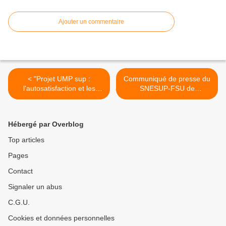
Ajouter un commentaire
< "Projet UMP sup :
Communiqué de presse du
l'autosatisfaction et les
SNESUP-FSU de
incantations enrobent des
l’Université de Strasbourg
pistes d'évolution
au sujet de la visite de
discutables" (Communiqué
Nicolas Sarkozy à l’UdS le 8
Hébergé par Overblog
SGEN-CFDT 10 novembre
novembre 2011 >
2011)
Top articles
Pages
Contact
Signaler un abus
C.G.U.
Cookies et données personnelles