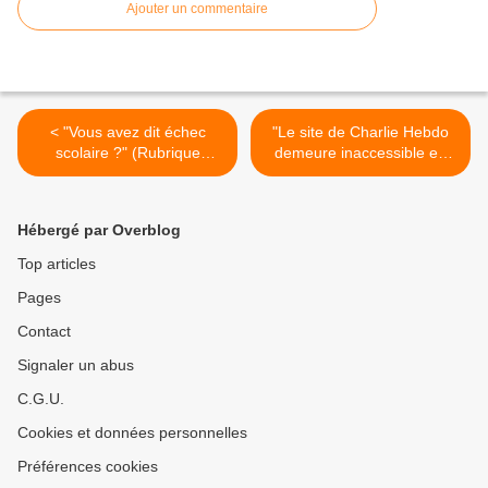
Ajouter un commentaire
< "Vous avez dit échec
"Le site de Charlie Hebdo
scolaire ?" (Rubrique
demeure inaccessible en
hebdomadaire Politis-
raison de menaces de
RESF)
mort" (AFP via
VousNousIls.fr) >
Hébergé par Overblog
Top articles
Pages
Contact
Signaler un abus
C.G.U.
Cookies et données personnelles
Préférences cookies