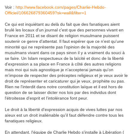
Voir :
http://www.facebook.com/pages/Charlie-Hebdo-
Officiel/106626879360459?sk=wall&filter=1
Ce qui est inquiétant au delà du fait que des fanatiques aient
brulé les locaux d'un journal c'est que des personnes vivant en
France en 2011 et se disant de religion musulmane puissent
soutenir ce genre d'attentat. Il faut espérer que ce n'est qu'une
minorité qui ne représente pas l'opinion de la majorité des
musulmans vivant dans ce pays sinon il y a vraiment du souci à
se faire. Un Islam respectueux de la
laïcité et donc de la liberté
d'expression a sa place en France à côté des autres religions
mais moi qui suis agnostique je n'accepterai jamais qu'on
m'impose de respecter des préceptes religieux et je veux avoir le
droit de représenter et caricaturer qui je veux, prophète ou pas.
Rien ne l'interdit dans notre constitution laïque et il est hors de
question de se laisser dicter nos lois par des individus dont
l'étroitesse d'esprit et l'intolérance font peur.
Le droit à la liberté d'expression acquis de vives luttes par nos
aïeux est un droit inaliénable qu'il faut défendre contre tous les
fanatiques religieux.
En attendant, l'équipe de Charlie Hebdo s'installe à Libération (