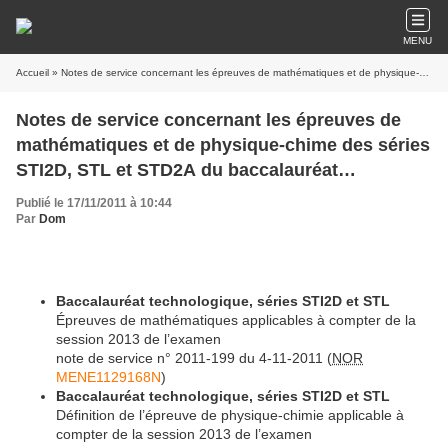
MENU
Accueil
» Notes de service concernant les épreuves de mathématiques et de physique-chime des séries STI2D, STL et STD2A du baccalauréat technologique 2013
Notes de service concernant les épreuves de
mathématiques et de physique-chime des séries
STI2D, STL et STD2A du baccalauréat
technologique 2013
Publié le 17/11/2011 à 10:44
Par
Dom
Baccalauréat technologique, séries STI2D et STL
Épreuves de mathématiques applicables à compter de la
session 2013 de l’examen
note de service n° 2011-199 du 4-11-2011 (
NOR
MENE1129168N
)
Baccalauréat technologique, séries STI2D et STL
Définition de l’épreuve de physique-chimie applicable à
compter de la session 2013 de l’examen