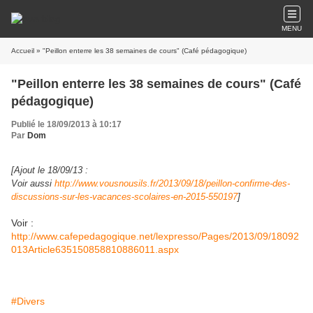
MENU
Accueil
» "Peillon enterre les 38 semaines de cours" (Café pédagogique)
"Peillon enterre les 38 semaines de cours" (Café
pédagogique)
Publié le 18/09/2013 à 10:17
Par
Dom
[Ajout le 18/09/13 :
Voir aussi
http://www.vousnousils.fr/2013/09/18/peillon-confirme-des-
discussions-sur-les-vacances-scolaires-en-2015-550197
]
Voir :
http://www.cafepedagogique.net/lexpresso/Pages/2013/09/18092
013Article635150858810886011.aspx
#Divers