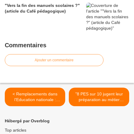
"Vers la fin des manuels scolaires ?"
(article du Café pédagogique)
Commentaires
Ajouter un commentaire
< Remplacements dans
"8 PES sur 10 jugent leur
l'Education nationale :
préparation au métier
Question à Luc Chatel et
insuffisant : Monsieur le
réponse du ministre
ministre, il faut agir !"
(Assemblée nationale le 5
(SNUipp-FSU) >
Hébergé par Overblog
avril 2011)
Top articles