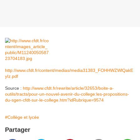
http://www.cfdt.fr/content/medias/media31383_FOHHWZWlQakE
yIz.pdf
Source :
http://www.cfdt.fr/rewrite/article/32653/boite-a-
outils/tracts/pour-un-nouvel-avenir-du-college:les-propositions-
du-sgen-cfdt-sur-le-college.htm?idRubrique=9574
#Collège et lycée
Partager