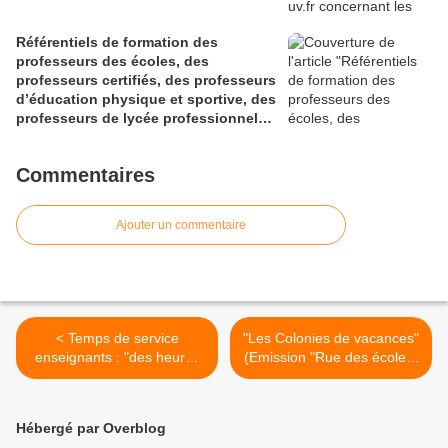
Référentiels de formation des
professeurs des écoles, des
professeurs certifiés, des professeurs
d’éducation physique et sportive, des
professeurs de lycée professionnel
des sections générales et de
certaines sections professionnelles,
Commentaires
et des conseillers principaux
d’éducation (Bulletin officiel spécial
n° 1 du 28 mai 2026)
Ajouter un commentaire
< Temps de service
"Les Colonies de vacances"
enseignants : "des heures
(Emission "Rue des écoles"
de décharge pour les profs
diffusée sur France Culture
qui travaillent en collège
le 20 juillet 2013) >
difficile" (Peillon)
Hébergé par Overblog
(VousNousIls.fr)