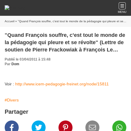
MENU
Accueil
» "Quand François souffre, c’est tout le monde de la pédagogie qui pleure et se révolte" (Lettre de soutien de Pierre Frackowiak à François Le Ménahèze publiée sur le site de l'ICEM)
"Quand François souffre, c’est tout le monde de
la pédagogie qui pleure et se révolte" (Lettre de
soutien de Pierre Frackowiak à François Le
Ménahèze publiée sur le site de l'ICEM)
Publié le 03/04/2011 à 15:48
Par
Dom
Voir :
http://www.icem-pedagogie-freinet.org/node/15811
#Divers
Partager