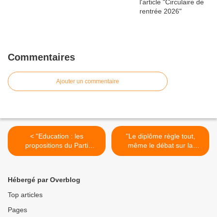
Commentaires
Ajouter un commentaire
< "Education : les
"Le diplôme règle tout,
propositions du Parti
même le débat sur la
Socialiste..." (article publié
laïcité" (article publié le 2
sur le blog
avril 2011 sur son blog par
"Profencampagne" le 3 avril
Michel Abhervé) >
Hébergé par Overblog
2011)
Top articles
Pages