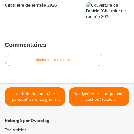
Circulaire de rentrée 2026
Commentaires
Ajouter un commentaire
< "Refondation : Que
"Vie lycéenne : La question
pensent les enseignants
cachée" (Café
des propositions de la
pédagogique) >
commission sénatoriale ?"
(Café pédagogique)
Hébergé par Overblog
Top articles