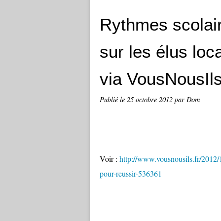
Rythmes scolair
sur les élus lo
via VousNousIls
Publié le
25 octobre 2012
par Dom
Voir :
http://www.vousnousils.fr/2012/1
pour-reussir-536361