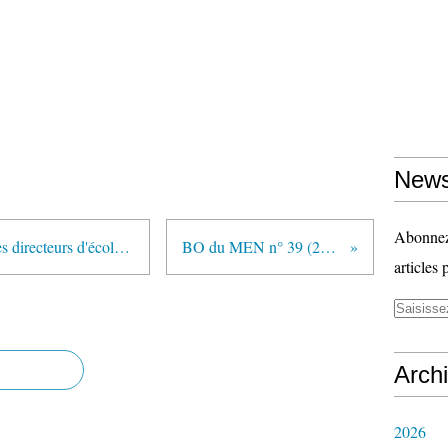
News
Abonnez-
"Peillon rencontrera début 2013 les directeurs d'école" (AFP via VousNousIls.fr)
BO du MEN n° 39 (25 octobre 2012)
articles 
Arch
2026