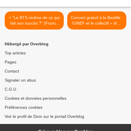
< "Le BTS victime de ce qui
Concert gratuit à la Bastille :
fait son succès ?" (France
l’UNEF et le collectif « droit
Info)
de vote 2014 » s’engagent
pour le droit de vote des
résidents étrangers >
Hébergé par Overblog
Top articles
Pages
Contact
Signaler un abus
C.G.U.
Cookies et données personnelles
Préférences cookies
Voir le profil de Dom sur le portail Overblog