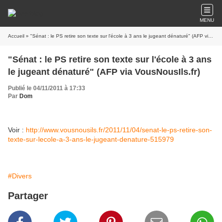
MENU
Accueil
» "Sénat : le PS retire son texte sur l'école à 3 ans le jugeant dénaturé" (AFP via VousNousIls.fr)
"Sénat : le PS retire son texte sur l'école à 3 ans
le jugeant dénaturé" (AFP via VousNousIls.fr)
Publié le 04/11/2011 à 17:33
Par
Dom
Voir :
http://www.vousnousils.fr/2011/11/04/senat-le-ps-retire-son-
texte-sur-lecole-a-3-ans-le-jugeant-denature-515979
#Divers
Partager