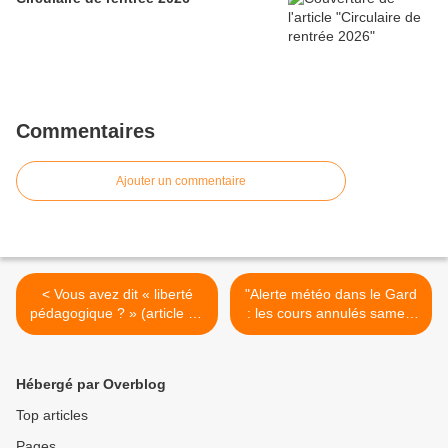
Commentaires
Ajouter un commentaire
< Vous avez dit « liberté
"Alerte météo dans le Gard
pédagogique ? » (article de
: les cours annulés samedi
Bernard Collot publié sur le
dans les lycées" (AFP via
site du Café pédagogique)
VousNousIls.fr) >
Hébergé par Overblog
Top articles
Pages