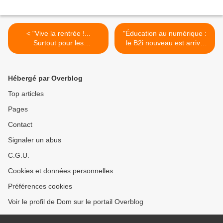
< "Vive la rentrée !...
"Éducation au numérique :
Surtout pour les
le B2i nouveau est arrivé
marchands..."
pour les lycéens" (zdnet.fr)
(profencampagne.com)
>
Hébergé par Overblog
Top articles
Pages
Contact
Signaler un abus
C.G.U.
Cookies et données personnelles
Préférences cookies
Voir le profil de Dom sur le portail Overblog