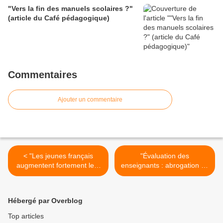
3) (BO du 28 mai 2026)
"Vers la fin des manuels scolaires ?"
(article du Café pédagogique)
Commentaires
Ajouter un commentaire
< "Les jeunes français
"Évaluation des
augmentent fortement leur
enseignants : abrogation du
consommation de drogues"
décret du 7 mai 2012"
(Café pédagogique)
(Communiqué de presse de
Vincent Peillon - 6 juin
Hébergé par Overblog
2012)) >
Top articles