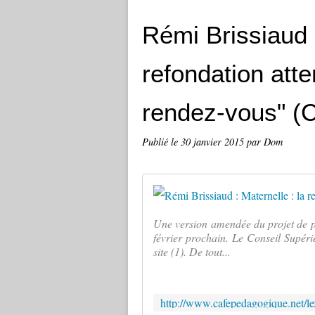
Rémi Brissiaud :
refondation atte
rendez-vous" (
Publié le
30 janvier 2015
par Dom
Une version amendée du projet de 
février prochain. Le Conseil Supér
site (1). De tout...