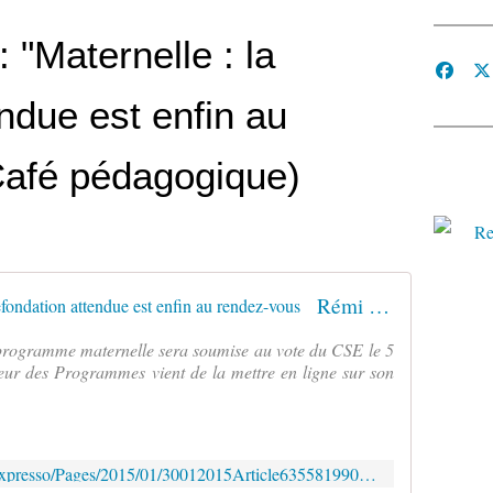
 "Maternelle : la
ndue est enfin au
Café pédagogique)
Rémi Brissiaud : Maternelle : la refondation attendue est enfin au rendez-vous
programme maternelle sera soumise au vote du CSE le 5
ieur des Programmes vient de la mettre en ligne sur son
http://www.cafepedagogique.net/lexpresso/Pages/2015/01/30012015Article635581990193425523.aspx