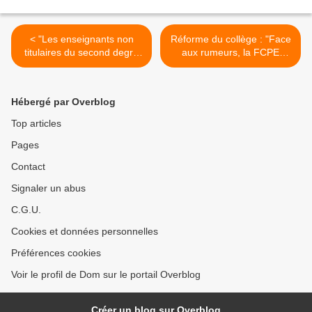
< "Les enseignants non
Réforme du collège : "Face
titulaires du second degré
aux rumeurs, la FCPE
public : 7,5 % de l'ensemble
rétablit la vérité" (FCPE) >
des effectifs en 2013" (Note
d'information de la DEPP
Hébergé par Overblog
publiée en mai 2015)
Top articles
Pages
Contact
Signaler un abus
C.G.U.
Cookies et données personnelles
Préférences cookies
Voir le profil de Dom sur le portail Overblog
Créer un blog sur Overblog