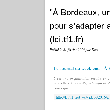
"À Bordeaux, un
pour s’adapter 
(lci.tf1.fr)
Publié le
21 février 2016
par Dom
C'est une organisation inédite en 
nouvelle méthode d'enseignement. Au
cours qui ...