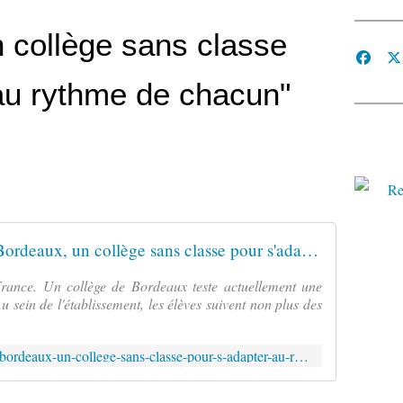
 collège sans classe
au rythme de chacun"
Le Journal du week-end - À Bordeaux, un collège sans classe pour s'adapter au rythme de chacun
France. Un collège de Bordeaux teste actuellement une
 sein de l'établissement, les élèves suivent non plus des
http://lci.tf1.fr/jt-we/videos/2016/a-bordeaux-un-college-sans-classe-pour-s-adapter-au-rythme-de-chacun-8717619.html