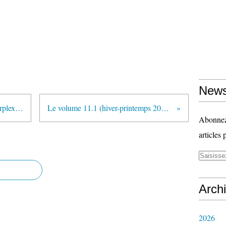
News
"Ecole inclusive : Déception et perplexité pour les parents" (Café pédagogique)
Le volume 11.1 (hiver-printemps 2016) de la revue Accromaths est en ligne
Abonnez-
articles 
Arch
2026