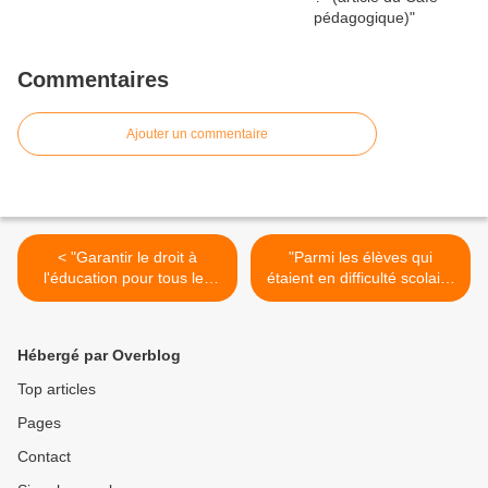
Commentaires
Ajouter un commentaire
< "Garantir le droit à
"Parmi les élèves qui
l'éducation pour tous les
étaient en difficulté scolaire
enfants dans le respect des
en troisième, un sur deux a
valeurs de la République et
obtenu son baccalauréat"
de la liberté de
(Note d'information de la
Hébergé par Overblog
l'enseignement" (Dossier
DEPP - juin 2016) >
mis en ligne par le
Top articles
ministère)
Pages
Contact