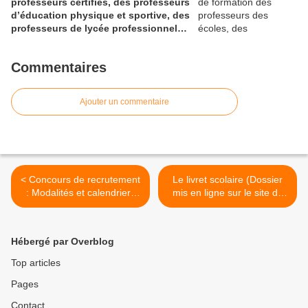
professeurs certifiés, des professeurs
d’éducation physique et sportive, des
professeurs de lycée professionnel
des sections générales et de
certaines sections professionnelles,
Commentaires
et des conseillers principaux
d’éducation (Bulletin officiel spécial
n° 1 du 28 mai 2026)
Ajouter un commentaire
< Concours de recrutement
Le livret scolaire (Dossier
: Modalités et calendriers
mis en ligne sur le site du
(JO du 26 août 2016)
ministère) >
Hébergé par Overblog
Top articles
Pages
Contact