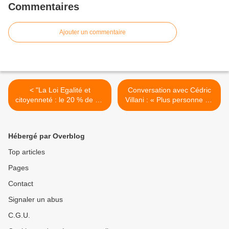
Commentaires
Ajouter un commentaire
< "La Loi Egalité et
Conversation avec Cédric
citoyenneté : le 20 % de bio
Villani : « Plus personne ne
et local dans les cantines
me demande à quoi servent
censuré par le Conseil
les mathématiques »
constitutionnel" (FCPE)
(theconversation.com) >
Hébergé par Overblog
Top articles
Pages
Contact
Signaler un abus
C.G.U.