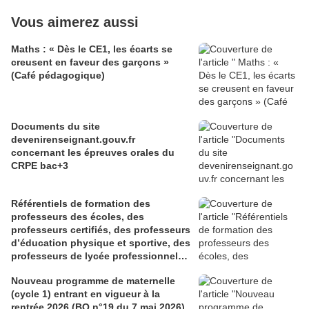
Vous aimerez aussi
Maths : « Dès le CE1, les écarts se
creusent en faveur des garçons »
(Café pédagogique)
Documents du site
devenirenseignant.gouv.fr
concernant les épreuves orales du
CRPE bac+3
Référentiels de formation des
professeurs des écoles, des
professeurs certifiés, des professeurs
d’éducation physique et sportive, des
professeurs de lycée professionnel
des sections générales et de
Nouveau programme de maternelle
certaines sections professionnelles,
(cycle 1) entrant en vigueur à la
et des conseillers principaux
rentrée 2026 (BO n°19 du 7 mai 2026)
d’éducation (Bulletin officiel spécial