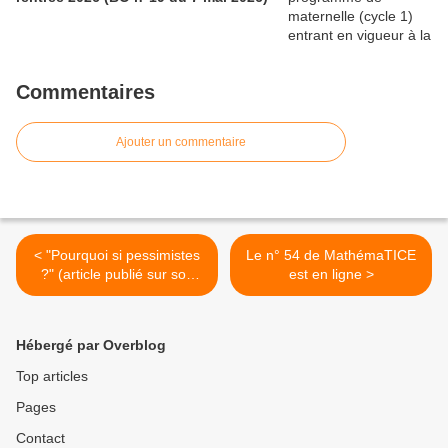
n° 1 du 28 mai 2026)
Commentaires
Ajouter un commentaire
< "Pourquoi si pessimistes
Le n° 54 de MathémaTICE
?" (article publié sur son
est en ligne >
blog par Jean-Michel
Zakhartchouk)
Hébergé par Overblog
Top articles
Pages
Contact