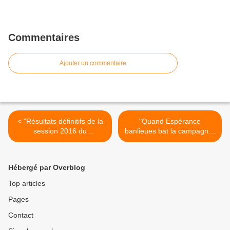
Commentaires
Ajouter un commentaire
< "Résultats définitifs de la
"Quand Espérance
session 2016 du
banlieues bat la campagne"
baccalauréat : stabilité de la
(article publié sur son blog
réussite dans les voies
par Laurence De Cock) >
générale et technologique,
Hébergé par Overblog
progression dans la voie
professionnelle" (Note
Top articles
d'information de la DEPP)
Pages
Contact