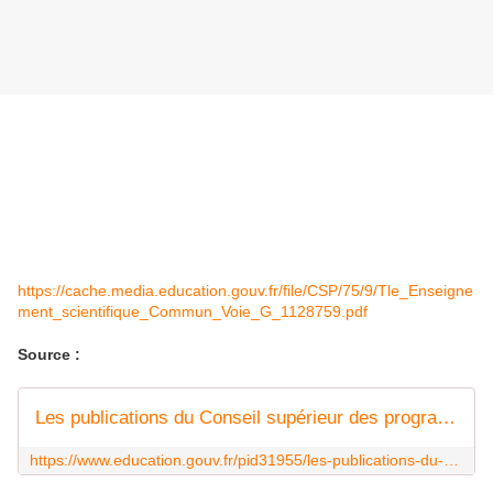
https://cache.media.education.gouv.fr/file/CSP/75/9/Tle_Enseigne
ment_scientifique_Commun_Voie_G_1128759.pdf
Source :
Les publications du Conseil supérieur des programmes (CSP)
https://www.education.gouv.fr/pid31955/les-publications-du-csp.html