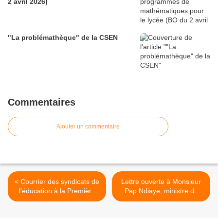
2 avril 2026)
d’éducation (Bulletin officiel spécial
n° 1 du 28 mai 2026)
"La problémathèque" de la CSEN
Commentaires
Ajouter un commentaire
< Courrier des syndicats de
Lettre ouverte à Monsieur
l'éducation à la Première
Pap Ndiaye, ministre de
Ministre (12 mai 2022)
l’Éducation Nationale et de
la Jeunesse (Communiqué