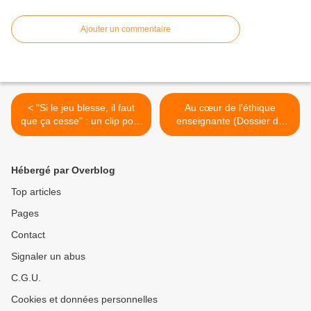
Ajouter un commentaire
< "Si le jeu blesse, il faut
Au cœur de l'éthique
que ça cesse" : un clip pour
enseignante (Dossier de
sensibiliser les élèves au
veille de l'IFÉ) >
harcèlement à l'École
(ministère)
Hébergé par Overblog
Top articles
Pages
Contact
Signaler un abus
C.G.U.
Cookies et données personnelles