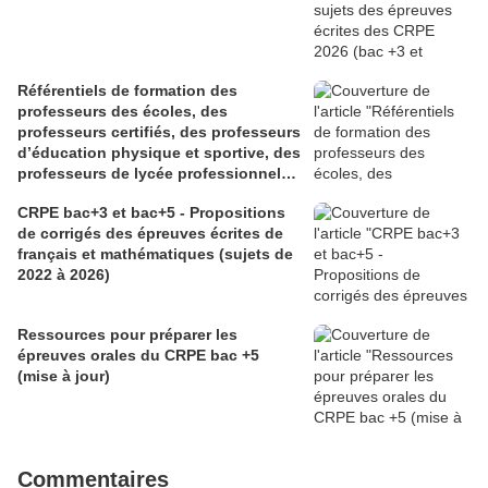
Référentiels de formation des
professeurs des écoles, des
professeurs certifiés, des professeurs
d’éducation physique et sportive, des
professeurs de lycée professionnel
des sections générales et de
CRPE bac+3 et bac+5 - Propositions
certaines sections professionnelles,
de corrigés des épreuves écrites de
et des conseillers principaux
français et mathématiques (sujets de
d’éducation (Bulletin officiel spécial
2022 à 2026)
n° 1 du 28 mai 2026)
Ressources pour préparer les
épreuves orales du CRPE bac +5
(mise à jour)
Commentaires