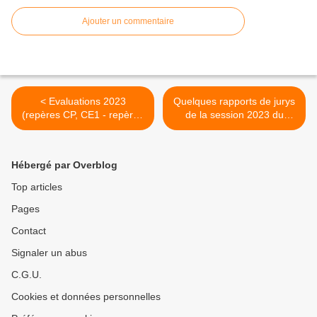
Ajouter un commentaire
< Evaluations 2023
Quelques rapports de jurys
(repères CP, CE1 - repères
de la session 2023 du
CM1 - début de 6ème -
CRPE >
début de 4ème) - Premiers
résultats
Hébergé par Overblog
Top articles
Pages
Contact
Signaler un abus
C.G.U.
Cookies et données personnelles