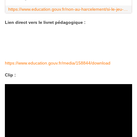
https://www.education.gouv.fr/non-au-harcelement/si-le-jeu-blesse-il-faut-que-ca-cesse-un-clip-pour-sensibiliser-les-eleves-au-harcelement-l-ecole-379941
Lien direct vers le livret pédagogique :
https://www.education.gouv.fr/media/158844/download
Clip :