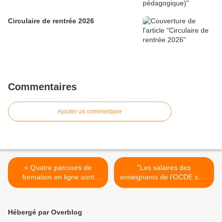
Circulaire de rentrée 2026
Commentaires
Ajouter un commentaire
< Quatre parcours de
"Les salaires des
formation en ligne sont
enseignants de l'OCDE sont
proposés du 15 septembre
peu attractifs, en particulier
au 17 octobre 2025 par le
en France" (letudiant.fr) >
Réseau Canopé pour bien
Hébergé par Overblog
aborder la rentrée