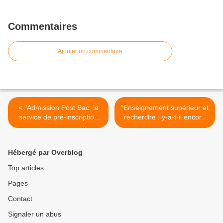
Commentaires
Ajouter un commentaire
< "Admission Post Bac, le
"Enseignement supérieur et
service de pré-inscription
recherche : y-a-t-il encore
dans l'enseignement
un pilote dans l'avion ?"
supérieur" (vidéo mise en
(Communiqué SGEN-
ligne par le ministère)
CFDT) >
Hébergé par Overblog
Top articles
Pages
Contact
Signaler un abus