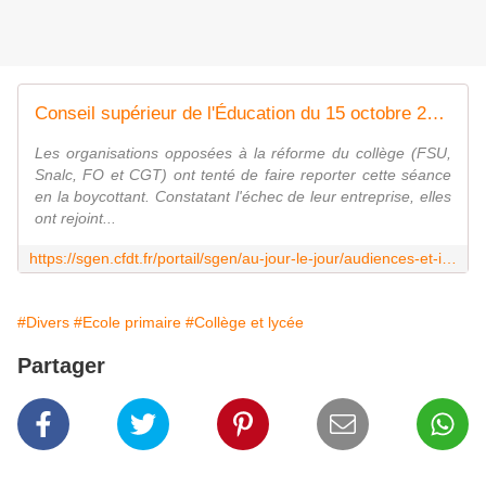
Conseil supérieur de l'Éducation du 15 octobre 2015 : compte-rendu
Les organisations opposées à la réforme du collège (FSU,
Snalc, FO et CGT) ont tenté de faire reporter cette séance
en la boycottant. Constatant l'échec de leur entreprise, elles
ont rejoint...
https://sgen.cfdt.fr/portail/sgen/au-jour-le-jour/audiences-et-instances/conseil-superieur-de-l-education-du-15-octobre-2015-compte-rendu-srv1_317923
#Divers
#Ecole primaire
#Collège et lycée
Partager