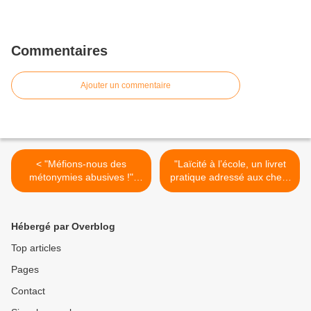
Commentaires
Ajouter un commentaire
< "Méfions-nous des
"Laïcité à l’école, un livret
métonymies abusives !"
pratique adressé aux chefs
(article publié sur son blog
d’établissement" (la-
par Jean-Michel
croix.com) >
Zakhartchouk)
Hébergé par Overblog
Top articles
Pages
Contact