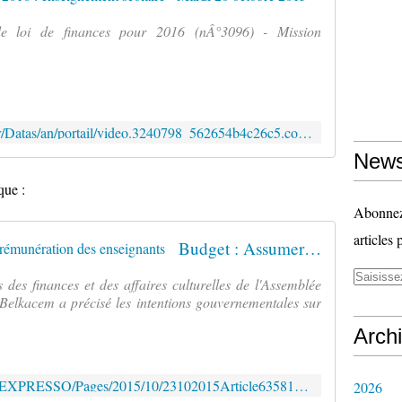
e loi de finances pour 2016 (nÂ°3096) - Mission
http://videos.assemblee-nationale.fr/Datas/an/portail/video.3240798_562654b4c26c5.commission-elargie--credits-2016--enseignement-scolaire-20-octobre-2015
News
que :
Abonnez-
articles 
Budget : Assumer la hausse de la rémunération des enseignants
des finances et des affaires culturelles de l'Assemblée
-Belkacem a précisé les intentions gouvernementales sur
Arch
http://www.cafepedagogique.net/LEXPRESSO/Pages/2015/10/23102015Article635812265944176148.aspx
2026