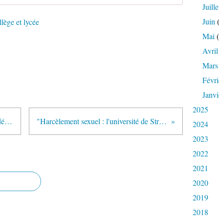
Juille
Juin
(
lège et lycée
Mai
(
Avril
Mars
Févri
Janvi
2025
"Louis Legrand, père du collège démocratique, est décédé" (Café pédagogique)
"Harcèlement sexuel : l'université de Strasbourg débat pour sortir du déni" (EducPros.fr)
2024
2023
2022
2021
2020
2019
2018